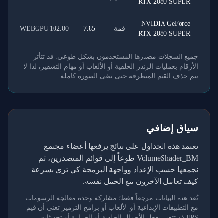
RTX 2080 SUPER
NVIDIA GeForce
قمة
7.85
102.00
WEBGPU
RTX 2080 SUPER
جميع السجلات مصدرها المستخدمون بشكل طوعي. قد تتأثر
الأرقام بعمليات الرندر الخلفية أو الألعاب أو مهام التشفير، لذا لا
يتم حذف القيم المتطرفة حتى تبقى الصورة كاملة.
سياق إضافي
تعتمد هذه الجداول على نتائج يرفعها أعضاء مجتمع
VolumeShader_BM طوعاً إلى قوائم المتصدرين، ثم
نجمعها حسب الإعداد وواجهة البرمجة كي ترى بسرعة
كيف تعامل الآخرون مع الحمل نفسه.
تُعد هذه البيانات مرجعاً فقط؛ مشاركة وحدة معالجة الرسومات
مع التطبيقات الإبداعية أو الألعاب أو برامج الترميز تعني أن قيم
FPS قد تتغير بفعل الأحمال الخلفية أو الحرارة أو تحديثات