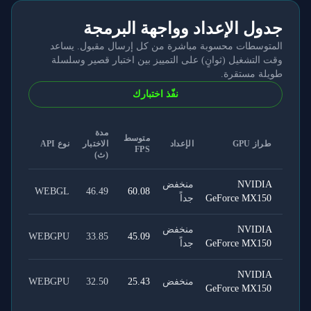
جدول الإعداد وواجهة البرمجة
المتوسطات محسوبة مباشرة من كل إرسال مقبول. يساعد
وقت التشغيل (ثوانٍ) على التمييز بين اختبار قصير وسلسلة
طويلة مستقرة.
نفّذ اختبارك
مدة
متوسط
طراز GPU
الإعداد
الاختبار
نوع API
FPS
(ث)
NVIDIA
منخفض
WEBGL
46.49
60.08
GeForce MX150
جداً
NVIDIA
منخفض
WEBGPU
33.85
45.09
GeForce MX150
جداً
NVIDIA
منخفض
25.43
32.50
WEBGPU
GeForce MX150