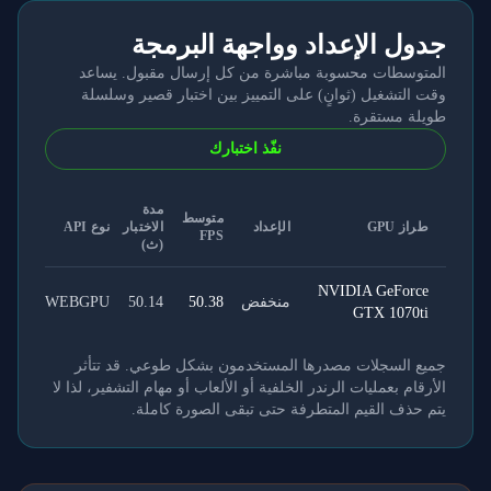
جدول الإعداد وواجهة البرمجة
المتوسطات محسوبة مباشرة من كل إرسال مقبول. يساعد
وقت التشغيل (ثوانٍ) على التمييز بين اختبار قصير وسلسلة
طويلة مستقرة.
نفّذ اختبارك
مدة
متوسط
طراز GPU
الإعداد
الاختبار
نوع API
FPS
(ث)
NVIDIA GeForce
منخفض
50.38
50.14
WEBGPU
GTX 1070ti
جميع السجلات مصدرها المستخدمون بشكل طوعي. قد تتأثر
الأرقام بعمليات الرندر الخلفية أو الألعاب أو مهام التشفير، لذا لا
يتم حذف القيم المتطرفة حتى تبقى الصورة كاملة.