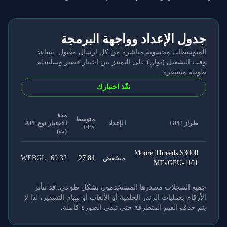
جدول الإعداد وواجهة البرمجة
المتوسطات محسوبة مباشرة من كل إرسال مقبول. يساعد
وقت التشغيل (ثوانٍ) على التمييز بين اختبار قصير وسلسلة
طويلة مستقرة.
نفّذ اختبارك
مدة
متوسط
طراز GPU
الإعداد
الاختبار
نوع API
FPS
(ث)
Moore Threads S3000
منخفض
27.84
69.32
WEBGL
MTvGPU-1101
جميع السجلات مصدرها المستخدمون بشكل طوعي. قد تتأثر
الأرقام بعمليات الرندر الخلفية أو الألعاب أو مهام التشفير، لذا لا
يتم حذف القيم المتطرفة حتى تبقى الصورة كاملة.