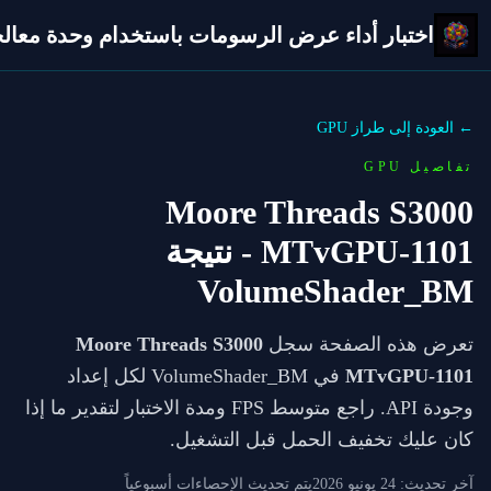
اختبار أداء عرض الرسومات باستخدام وحدة معالجة 
← العودة إلى طراز GPU
تفاصيل GPU
Moore Threads S3000
MTvGPU-1101
- نتيجة
VolumeShader_BM
تعرض هذه الصفحة سجل
Moore Threads S3000
MTvGPU-1101
في VolumeShader_BM لكل إعداد
وجودة API. راجع متوسط FPS ومدة الاختبار لتقدير ما إذا
كان عليك تخفيف الحمل قبل التشغيل.
آخر تحديث:
24 يونيو 2026
يتم تحديث الإحصاءات أسبوعياً