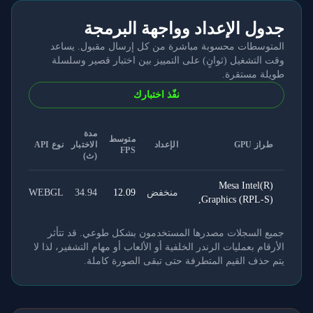
جدول الإعداد وواجهة البرمجة
المتوسطات محسوبة مباشرة من كل إرسال مقبول. يساعد
وقت التشغيل (ثوانٍ) على التمييز بين اختبار قصير وسلسلة
طويلة مستقرة.
نفّذ اختبارك
مدة
متوسط
طراز GPU
الإعداد
الاختبار
نوع API
FPS
(ث)
Mesa Intel(R)
منخفض
12.09
34.94
WEBGL
Graphics (RPL-S),
جميع السجلات مصدرها المستخدمون بشكل طوعي. قد تتأثر
الأرقام بعمليات الرندر الخلفية أو الألعاب أو مهام التشفير، لذا لا
يتم حذف القيم المتطرفة حتى تبقى الصورة كاملة.