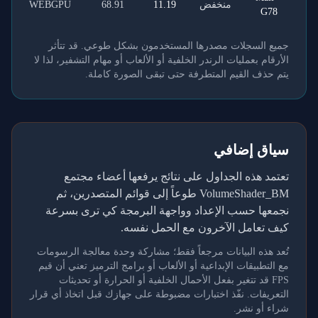
منخفض
11.19
68.91
WEBGPU
G78
جميع السجلات مصدرها المستخدمون بشكل طوعي. قد تتأثر
الأرقام بعمليات الرندر الخلفية أو الألعاب أو مهام التشفير، لذا لا
يتم حذف القيم المتطرفة حتى تبقى الصورة كاملة.
سياق إضافي
تعتمد هذه الجداول على نتائج يرفعها أعضاء مجتمع
VolumeShader_BM طوعاً إلى قوائم المتصدرين، ثم
نجمعها حسب الإعداد وواجهة البرمجة كي ترى بسرعة
كيف تعامل الآخرون مع الحمل نفسه.
تُعد هذه البيانات مرجعاً فقط؛ مشاركة وحدة معالجة الرسومات
مع التطبيقات الإبداعية أو الألعاب أو برامج الترميز تعني أن قيم
FPS قد تتغير بفعل الأحمال الخلفية أو الحرارة أو تحديثات
التعريفات. نفّذ اختبارات مضبوطة على جهازك قبل اتخاذ أي قرار
شراء أو نشر.