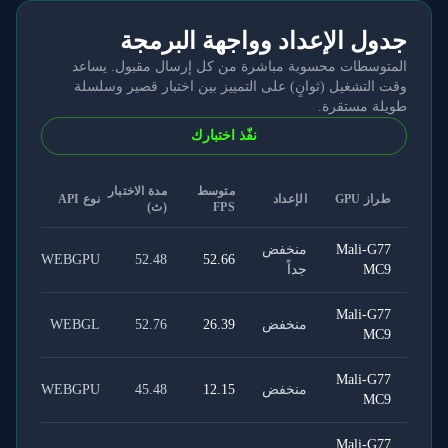
جدول الإعداد وواجهة البرمجة
المتوسطات محسوبة مباشرة من كل إرسال مقبول. يساعد
وقت التشغيل (ثوانٍ) على التمييز بين اختبار قصير وسلسلة
طويلة مستقرة.
نفّذ اختبارك
متوسط
مدة الاختبار
طراز GPU
الإعداد
نوع API
FPS
(ث)
Mali-G77
منخفض
WEBGPU
52.48
52.66
MC9
جداً
Mali-G77
منخفض
26.39
52.76
WEBGL
MC9
Mali-G77
منخفض
12.15
45.48
WEBGPU
MC9
Mali-G77