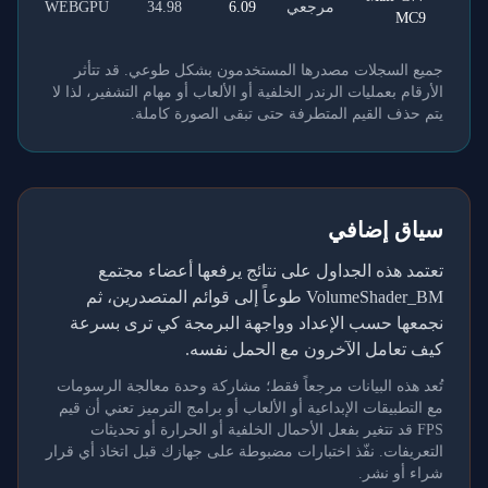
مرجعي
6.09
34.98
WEBGPU
MC9
جميع السجلات مصدرها المستخدمون بشكل طوعي. قد تتأثر
الأرقام بعمليات الرندر الخلفية أو الألعاب أو مهام التشفير، لذا لا
يتم حذف القيم المتطرفة حتى تبقى الصورة كاملة.
سياق إضافي
تعتمد هذه الجداول على نتائج يرفعها أعضاء مجتمع
VolumeShader_BM طوعاً إلى قوائم المتصدرين، ثم
نجمعها حسب الإعداد وواجهة البرمجة كي ترى بسرعة
كيف تعامل الآخرون مع الحمل نفسه.
تُعد هذه البيانات مرجعاً فقط؛ مشاركة وحدة معالجة الرسومات
مع التطبيقات الإبداعية أو الألعاب أو برامج الترميز تعني أن قيم
FPS قد تتغير بفعل الأحمال الخلفية أو الحرارة أو تحديثات
التعريفات. نفّذ اختبارات مضبوطة على جهازك قبل اتخاذ أي قرار
شراء أو نشر.