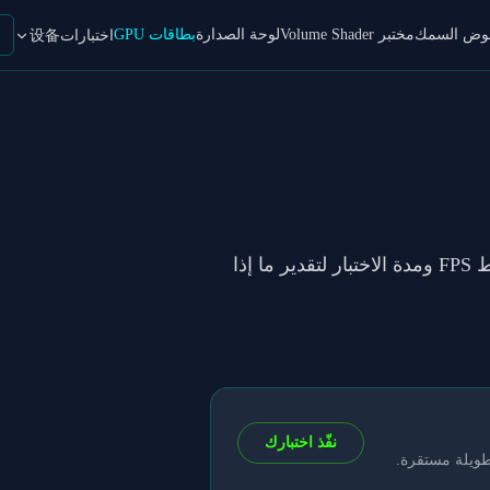
حوض السمك
مختبر Volume Shader
لوحة الصدارة
بطاقات GPU
اختبارات设备
في VolumeShader_BM لكل إعداد وجودة API. راجع متوسط FPS ومدة الاختبار لتقدير ما إذا
نفّذ اختبارك
طويلة مستقرة.