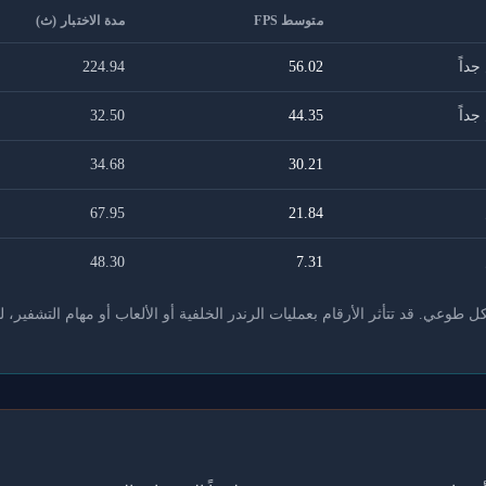
متوسط FPS
مدة الاختبار (ث)
داً
56.02
224.94
داً
44.35
32.50
34.68
30.21
67.95
21.84
48.30
7.31
عي. قد تتأثر الأرقام بعمليات الرندر الخلفية أو الألعاب أو مهام التشفير، ل