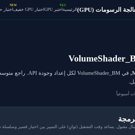
NEW
V2.1
ة الرسومات (GPU)
الرئيسية
اختبر GPU
اختبار GPU خفيف
اختبار 
M
ل.
ت أسبوعياً
برمجة
مقبول. يساعد وقت التشغيل (ثوانٍ) على التمييز بين اختبار قصير وسلسلة 