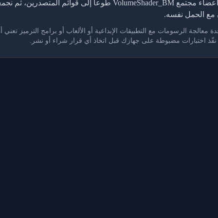
تعتمد هذه الجداول على نتائج يرفعها أعضاء مجتمع VolumeShader_BM طوع
مع الحمل نفسه.
. نفّذ اختبارات مضبوطة على جهازك قبل اتخاذ أي قرار شراء أو نشر.