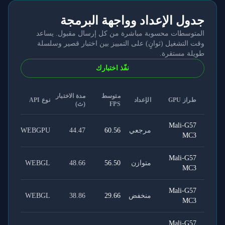
جدول الإعداد وواجهة البرمجة
المتوسطات محسوبة مباشرة من كل إرسال مقبول. يساعد
وقت التشغيل (ثوانٍ) على التمييز بين اختبار قصير وسلسلة
طويلة مستقرة.
نفّذ اختبارك
متوسط
مدة الاختبار
طراز GPU
الإعداد
نوع API
FPS
(ث)
Mali-G57
مرجعي
60.56
44.47
WEBGPU
MC3
Mali-G57
متوازن
56.50
48.66
WEBGL
MC3
Mali-G57
منخفض
29.66
38.86
WEBGL
MC3
Mali-G57