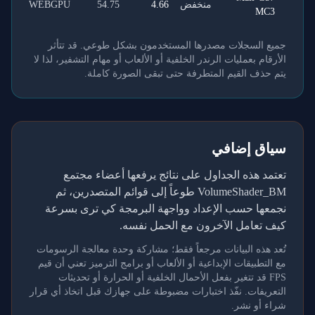
منخفض
4.66
54.75
WEBGPU
MC3
جميع السجلات مصدرها المستخدمون بشكل طوعي. قد تتأثر
الأرقام بعمليات الرندر الخلفية أو الألعاب أو مهام التشفير، لذا لا
يتم حذف القيم المتطرفة حتى تبقى الصورة كاملة.
سياق إضافي
تعتمد هذه الجداول على نتائج يرفعها أعضاء مجتمع
VolumeShader_BM طوعاً إلى قوائم المتصدرين، ثم
نجمعها حسب الإعداد وواجهة البرمجة كي ترى بسرعة
كيف تعامل الآخرون مع الحمل نفسه.
تُعد هذه البيانات مرجعاً فقط؛ مشاركة وحدة معالجة الرسومات
مع التطبيقات الإبداعية أو الألعاب أو برامج الترميز تعني أن قيم
FPS قد تتغير بفعل الأحمال الخلفية أو الحرارة أو تحديثات
التعريفات. نفّذ اختبارات مضبوطة على جهازك قبل اتخاذ أي قرار
شراء أو نشر.