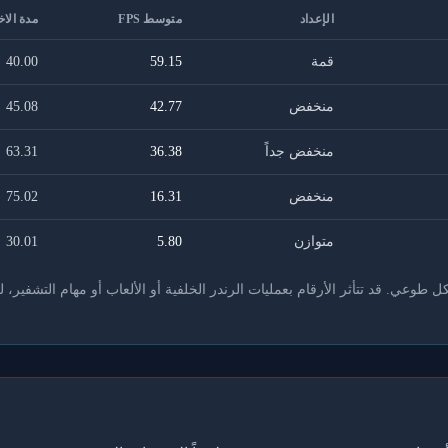
الإعداد
متوسط FPS
مدة الاخ
قمة
59.15
40.00
منخفض
42.77
45.08
منخفض جداً
36.38
63.31
منخفض
16.31
75.02
متوازن
5.80
30.01
عي. قد تتأثر الأرقام بعمليات الرندر الخلفية أو الألعاب أو مهام التشفير، ل