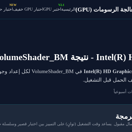
NEW
V2.1
ة الرسومات (GPU)
الرئيسية
اختبر GPU
اختبار GPU خفيف
اختبار 
Intel(R)
- نتيجة VolumeShader_BM
Intel(R) HD Graphic
فيف الحمل قبل التشغيل.
ت أسبوعياً
برمجة
مقبول. يساعد وقت التشغيل (ثوانٍ) على التمييز بين اختبار قصير وسلسلة 