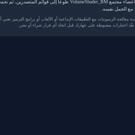
تعتمد هذه الجداول على نتائج يرفعها أعضاء مجتمع VolumeShader_BM طوع
مع الحمل نفسه.
. نفّذ اختبارات مضبوطة على جهازك قبل اتخاذ أي قرار شراء أو نشر.