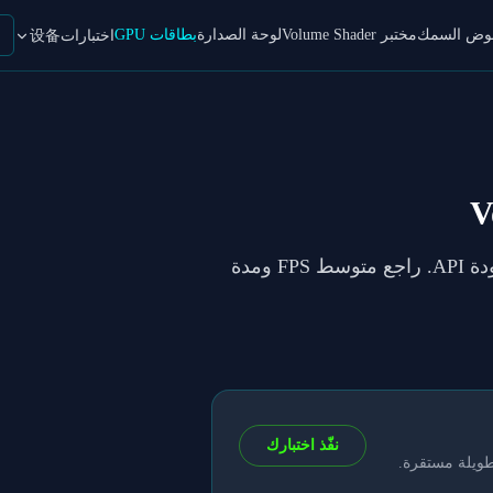
حوض السمك
مختبر Volume Shader
لوحة الصدارة
بطاقات GPU
اختبارات设备
في VolumeShader_BM لكل إعداد وجودة API. راجع متوسط FPS ومدة
نفّذ اختبارك
طويلة مستقرة.