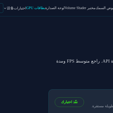
حوض السمك
مختبر Volume Shader
لوحة الصدارة
بطاقات GPU
اختبارات设备
في VolumeShader_BM لكل إعداد وجودة API. راجع متوسط FPS ومدة
نفّذ اختبارك
طويلة مستقرة.