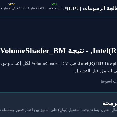
NEW
V2.1
ة الرسومات (GPU)
الرئيسية
اختبر GPU
اختبار GPU خفيف
اختبار 
Intel(
- نتيجة VolumeShader_BM
Intel(R) HD Graphi
فيف الحمل قبل التشغيل.
ت أسبوعياً
برمجة
مقبول. يساعد وقت التشغيل (ثوانٍ) على التمييز بين اختبار قصير وسلسلة 