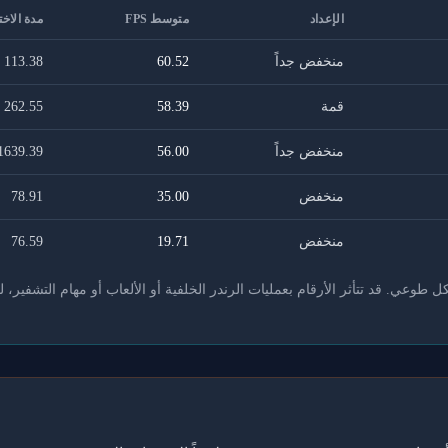
الإعداد
متوسط FPS
مدة الاخت
منخفض جداً
60.52
113.38
قمة
58.39
262.55
منخفض جداً
56.00
1639.39
منخفض
35.00
78.91
منخفض
19.71
76.59
عي. قد تتأثر الأرقام بعمليات الرندر الخلفية أو الألعاب أو مهام التشفير، ل