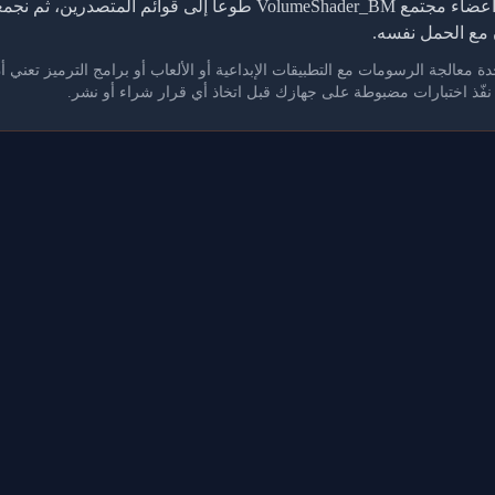
تعتمد هذه الجداول على نتائج يرفعها أعضاء مجتمع VolumeShader_BM طوع
مع الحمل نفسه.
. نفّذ اختبارات مضبوطة على جهازك قبل اتخاذ أي قرار شراء أو نشر.