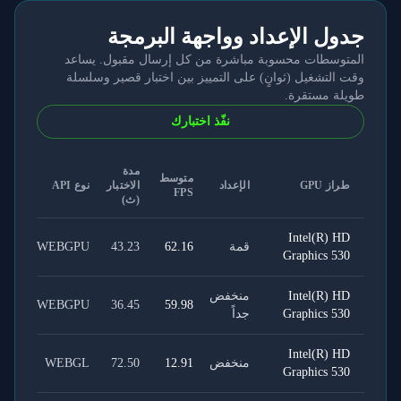
جدول الإعداد وواجهة البرمجة
المتوسطات محسوبة مباشرة من كل إرسال مقبول. يساعد
وقت التشغيل (ثوانٍ) على التمييز بين اختبار قصير وسلسلة
طويلة مستقرة.
نفّذ اختبارك
مدة
متوسط
طراز GPU
الإعداد
الاختبار
نوع API
FPS
(ث)
Intel(R) HD
قمة
62.16
43.23
WEBGPU
Graphics 530
Intel(R) HD
منخفض
WEBGPU
36.45
59.98
Graphics 530
جداً
Intel(R) HD
منخفض
12.91
72.50
WEBGL
Graphics 530