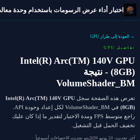
اختبار أداء عرض الرسومات باستخدام وحدة معالجة 
← العودة إلى طراز GPU
تفاصيل GPU
Intel(R) Arc(TM) 140V GPU
(8GB)
- نتيجة
VolumeShader_BM
تعرض هذه الصفحة سجل
Intel(R) Arc(TM) 140V GPU
(8GB)
في VolumeShader_BM لكل إعداد وجودة API.
راجع متوسط FPS ومدة الاختبار لتقدير ما إذا كان عليك
تخفيف الحمل قبل التشغيل.
آخر تحديث:
24 يونيو 2026
يتم تحديث الإحصاءات أسبوعياً