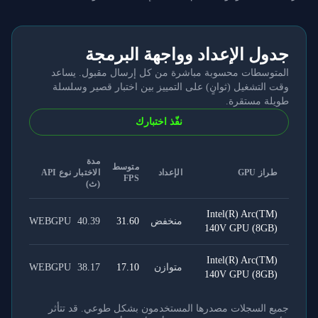
جدول الإعداد وواجهة البرمجة
المتوسطات محسوبة مباشرة من كل إرسال مقبول. يساعد
وقت التشغيل (ثوانٍ) على التمييز بين اختبار قصير وسلسلة
طويلة مستقرة.
نفّذ اختبارك
مدة
متوسط
طراز GPU
الإعداد
الاختبار
نوع API
FPS
(ث)
Intel(R) Arc(TM)
منخفض
31.60
40.39
WEBGPU
140V GPU (8GB)
Intel(R) Arc(TM)
متوازن
17.10
38.17
WEBGPU
140V GPU (8GB)
جميع السجلات مصدرها المستخدمون بشكل طوعي. قد تتأثر