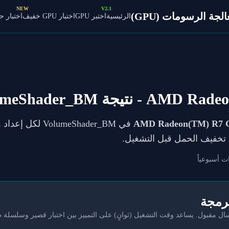
NEW
V2.1
ة الرسومات (GPU)
الرئيسية
اختبر GPU
اختبار GPU خفيف
اختبار 
AMD Radeon
- نتيجة VolumeShader_BM
AMD Radeon(TM) R7 G
يك تخفيف الحمل قبل التشغيل.
ت أسبوعياً
برمجة
مقبول. يساعد وقت التشغيل (ثوانٍ) على التمييز بين اختبار قصير وسلسلة 