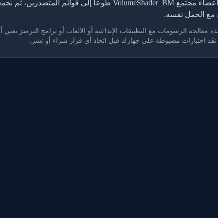
تعتمد هذه الجداول على نتائج يرفعها أعضاء مجتمع VolumeShader_BM طوع
مع الحمل نفسه.
. نفّذ اختبارات مضبوطة على جهازك قبل اتخاذ أي قرار شراء أو نشر.