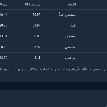
الإعداد
متوسط FPS
مدة ال
منخفض جداً
59.97
40.40
قمة
59.87
28.98
متطرف
58.85
43.04
منخفض
8.97
60.76
مرجعي
3.11
38.70
عي. قد تتأثر الأرقام بعمليات الرندر الخلفية أو الألعاب أو مهام التشفير، ل