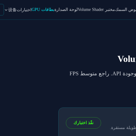
حوض السمك
مختبر Volume Shader
لوحة الصدارة
بطاقات GPU
اختبارات设备
في VolumeShader_BM لكل إعداد وجودة API. راجع متوسط FPS
نفّذ اختبارك
طويلة مستقرة.