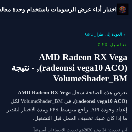
اختبار أداء عرض الرسومات باستخدام وحدة معالجة 
← العودة إلى طراز GPU
تفاصيل GPU
AMD Radeon RX Vega
(radeonsi vega10 ACO),
- نتيجة
VolumeShader_BM
تعرض هذه الصفحة سجل
AMD Radeon RX Vega
(radeonsi vega10 ACO),
في VolumeShader_BM لكل
إعداد وجودة API. راجع متوسط FPS ومدة الاختبار لتقدير
ما إذا كان عليك تخفيف الحمل قبل التشغيل.
آخر تحديث:
24 يونيو 2026
يتم تحديث الإحصاءات أسبوعياً