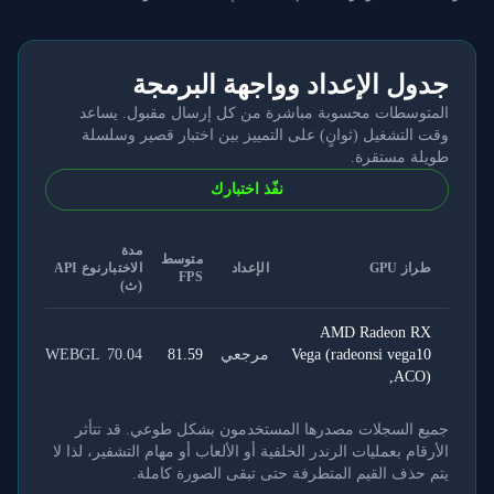
جدول الإعداد وواجهة البرمجة
المتوسطات محسوبة مباشرة من كل إرسال مقبول. يساعد
وقت التشغيل (ثوانٍ) على التمييز بين اختبار قصير وسلسلة
طويلة مستقرة.
نفّذ اختبارك
مدة
متوسط
طراز GPU
الإعداد
الاختبار
نوع API
FPS
(ث)
AMD Radeon RX
Vega (radeonsi vega10
مرجعي
81.59
70.04
WEBGL
ACO),
جميع السجلات مصدرها المستخدمون بشكل طوعي. قد تتأثر
الأرقام بعمليات الرندر الخلفية أو الألعاب أو مهام التشفير، لذا لا
يتم حذف القيم المتطرفة حتى تبقى الصورة كاملة.