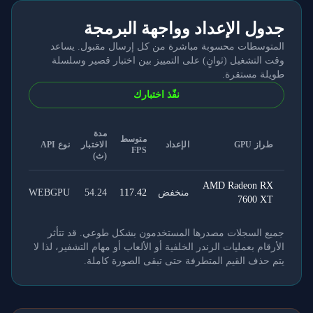
جدول الإعداد وواجهة البرمجة
المتوسطات محسوبة مباشرة من كل إرسال مقبول. يساعد
وقت التشغيل (ثوانٍ) على التمييز بين اختبار قصير وسلسلة
طويلة مستقرة.
نفّذ اختبارك
مدة
متوسط
طراز GPU
الإعداد
الاختبار
نوع API
FPS
(ث)
AMD Radeon RX
منخفض
117.42
54.24
WEBGPU
7600 XT
جميع السجلات مصدرها المستخدمون بشكل طوعي. قد تتأثر
الأرقام بعمليات الرندر الخلفية أو الألعاب أو مهام التشفير، لذا لا
يتم حذف القيم المتطرفة حتى تبقى الصورة كاملة.