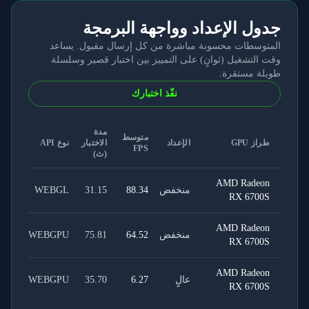
جدول الإعداد وواجهة البرمجة
المتوسطات محسوبة مباشرة من كل إرسال مقبول. يساعد
وقت التشغيل (ثوانٍ) على التمييز بين اختبار قصير وسلسلة
طويلة مستقرة.
نفّذ اختبارك
مدة
متوسط
طراز GPU
الإعداد
الاختبار
نوع API
FPS
(ث)
AMD Radeon
منخفض
88.34
31.15
WEBGL
RX 6700S
AMD Radeon
منخفض
64.52
75.81
WEBGPU
RX 6700S
AMD Radeon
عالٍ
6.27
35.70
WEBGPU
RX 6700S