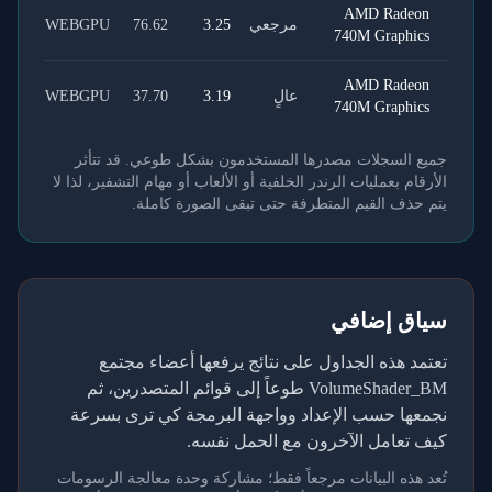
AMD Radeon
مرجعي
3.25
76.62
WEBGPU
740M Graphics
AMD Radeon
عالٍ
3.19
37.70
WEBGPU
740M Graphics
جميع السجلات مصدرها المستخدمون بشكل طوعي. قد تتأثر
الأرقام بعمليات الرندر الخلفية أو الألعاب أو مهام التشفير، لذا لا
يتم حذف القيم المتطرفة حتى تبقى الصورة كاملة.
سياق إضافي
تعتمد هذه الجداول على نتائج يرفعها أعضاء مجتمع
VolumeShader_BM طوعاً إلى قوائم المتصدرين، ثم
نجمعها حسب الإعداد وواجهة البرمجة كي ترى بسرعة
كيف تعامل الآخرون مع الحمل نفسه.
تُعد هذه البيانات مرجعاً فقط؛ مشاركة وحدة معالجة الرسومات