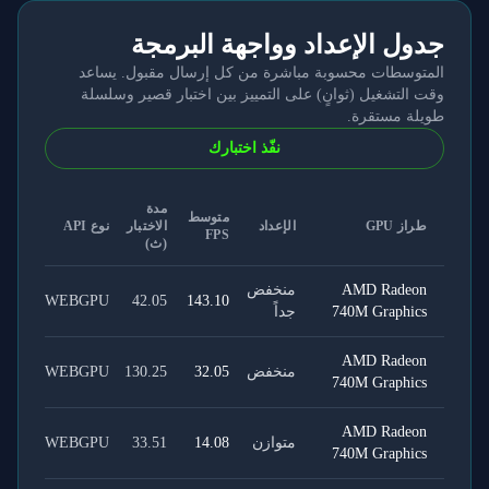
جدول الإعداد وواجهة البرمجة
المتوسطات محسوبة مباشرة من كل إرسال مقبول. يساعد
وقت التشغيل (ثوانٍ) على التمييز بين اختبار قصير وسلسلة
طويلة مستقرة.
نفّذ اختبارك
مدة
متوسط
طراز GPU
الإعداد
الاختبار
نوع API
FPS
(ث)
AMD Radeon
منخفض
WEBGPU
42.05
143.10
740M Graphics
جداً
AMD Radeon
منخفض
32.05
130.25
WEBGPU
740M Graphics
AMD Radeon
متوازن
14.08
33.51
WEBGPU
740M Graphics