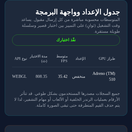
جدول الإعداد وواجهة البرمجة
المتوسطات محسوبة مباشرة من كل إرسال مقبول. يساعد
وقت التشغيل (ثوانٍ) على التمييز بين اختبار قصير وسلسلة
طويلة مستقرة.
نفّذ اختبارك
متوسط
مدة الاختبار
طراز GPU
الإعداد
نوع API
FPS
(ث)
Adreno (TM)
منخفض
35.42
808.35
WEBGL
510
جميع السجلات مصدرها المستخدمون بشكل طوعي. قد تتأثر
الأرقام بعمليات الرندر الخلفية أو الألعاب أو مهام التشفير، لذا لا
يتم حذف القيم المتطرفة حتى تبقى الصورة كاملة.