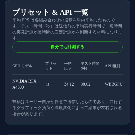
プリセット & API 一覧
平均 FPS は各組み合わせの投稿を単純平均したもので
す。テスト時間（秒）は送信前の平均実行時間で、短時間
の突発計測か長時間の安定計測かを判断する材料になりま
す。
自分でも計測する
プリセ
平均
テスト時間
GPU モデル
API 種別
ット
FPS
(秒)
NVIDIA RTX
ロー
34.12
38.62
WEBGPU
A4500
投稿はユーザー自身が任意で送信したものであり、並行す
るグラフィック負荷や温度変化によって結果が左右される
場合があります。