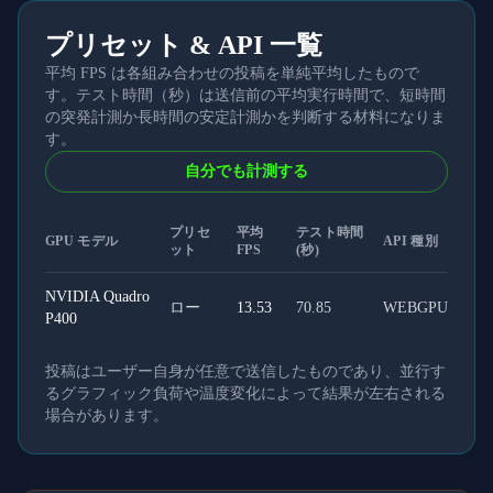
プリセット & API 一覧
平均 FPS は各組み合わせの投稿を単純平均したもので
す。テスト時間（秒）は送信前の平均実行時間で、短時間
の突発計測か長時間の安定計測かを判断する材料になりま
す。
自分でも計測する
プリセ
平均
テスト時間
GPU モデル
API 種別
ット
FPS
(秒)
NVIDIA Quadro
ロー
13.53
70.85
WEBGPU
P400
投稿はユーザー自身が任意で送信したものであり、並行す
るグラフィック負荷や温度変化によって結果が左右される
場合があります。