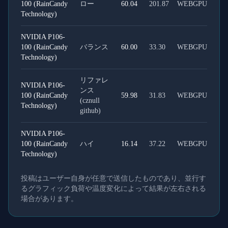
100 (RainCandy
ロー
60.04
201.87
WEBGPU
Technology)
NVIDIA P106-
100 (RainCandy
バランス
60.00
33.30
WEBGPU
Technology)
リファレ
NVIDIA P106-
ンス
100 (RainCandy
59.98
31.83
WEBGPU
(cznull
Technology)
github)
NVIDIA P106-
100 (RainCandy
ハイ
16.14
37.22
WEBGPU
Technology)
投稿はユーザー自身が任意で送信したものであり、並行す
るグラフィック負荷や温度変化によって結果が左右される
場合があります。