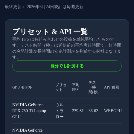
最終更新：
2026年6月24日
統計は毎週更新
プリセット & API 一覧
平均 FPS は各組み合わせの投稿を単純平均したもので
す。テスト時間（秒）は送信前の平均実行時間で、短時間
の突発計測か長時間の安定計測かを判断する材料になりま
す。
自分でも計測する
テス
プリセ
平均
GPU モデル
ト時
API 種別
ット
FPS
間(秒)
NVIDIA GeForce
ウル
RTX 750 Ti Laptop
トラ
239.81
35.62
WEBGPU
GPU
ロー
NVIDIA GeForce