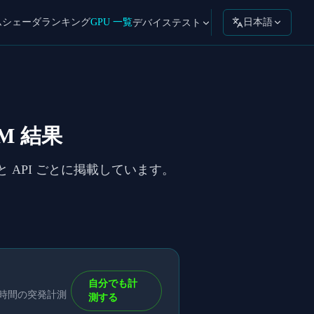
ムシェーダ
ランキング
GPU 一覧
日本語
デバイステスト
_BM 結果
トと API ごとに掲載しています。
自分でも計
短時間の突発計測
測する