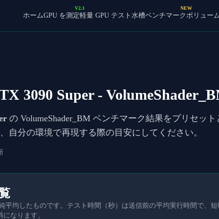
V2.1
NEW
ホーム
GPU を測定
軽量 GPU テスト
水槽ベンチマーク
ボリュー
TX 3090 Super
- VolumeShader
er
の VolumeShader_BM ベンチマーク結果をプリセッ
較し、自分の環境で再現する際の目安にしてください。
新
一覧
を単純平均したものです。テスト時間（秒）は送信前の平均実行時間で、
料になります。