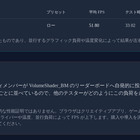
プリセット
平均 FPS
テスト時
ロー
51.80
33.02
たものであり、並行するグラフィック負荷や温度変化によって結果が左
ンバーが VolumeShader_BM のリーダーボードへ自発
I ごとに並べているので、他のテスターがどのようにこの負荷
的な性能証明ではありません。ブラウザはクリエイティブアプリ、ゲー
、ドライバーや温度、並行負荷によって FPS が上下します。購入や導入
てください。