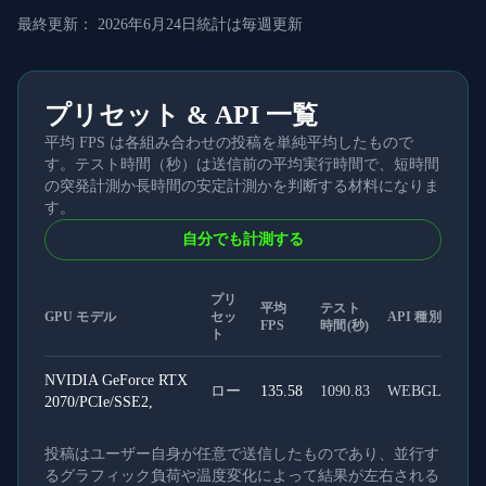
最終更新：
2026年6月24日
統計は毎週更新
プリセット & API 一覧
平均 FPS は各組み合わせの投稿を単純平均したもので
す。テスト時間（秒）は送信前の平均実行時間で、短時間
の突発計測か長時間の安定計測かを判断する材料になりま
す。
自分でも計測する
プリ
平均
テスト
GPU モデル
セッ
API 種別
FPS
時間(秒)
ト
NVIDIA GeForce RTX
ロー
135.58
1090.83
WEBGL
2070/PCIe/SSE2,
投稿はユーザー自身が任意で送信したものであり、並行す
るグラフィック負荷や温度変化によって結果が左右される