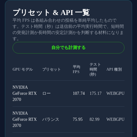
プリセット & API 一覧
平均 FPS は各組み合わせの投稿を単純平均したもので
す。テスト時間（秒）は送信前の平均実行時間で、短時間
の突発計測か長時間の安定計測かを判断する材料になりま
す。
自分でも計測する
テスト
平均
GPU モデル
プリセット
時間
API 種別
FPS
(秒)
NVIDIA
GeForce RTX
ロー
107.74
175.17
WEBGPU
2070
NVIDIA
GeForce RTX
バランス
75.95
82.99
WEBGPU
2070