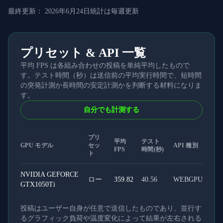
最終更新：
2026年6月24日
統計は毎週更新
プリセット & API 一覧
平均 FPS は各組み合わせの投稿を単純平均したもので
す。テスト時間（秒）は送信前の平均実行時間で、短時間
の突発計測か長時間の安定計測かを判断する材料になりま
す。
自分でも計測する
プリ
平均
テスト
GPU モデル
セッ
API 種別
FPS
時間(秒)
ト
NVIDIA GEFORCE
ロー
359.82
40.56
WEBGPU
GTX1050Ti
投稿はユーザー自身が任意で送信したものであり、並行す
るグラフィック負荷や温度変化によって結果が左右される