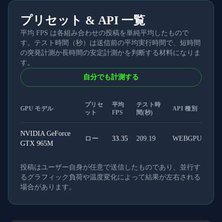
プリセット & API 一覧
平均 FPS は各組み合わせの投稿を単純平均したもので
す。テスト時間（秒）は送信前の平均実行時間で、短時間
の突発計測か長時間の安定計測かを判断する材料になりま
す。
自分でも計測する
プリセ
平均
テスト時
GPU モデル
API 種別
ット
FPS
間(秒)
NVIDIA GeForce
ロー
33.35
209.19
WEBGPU
GTX 965M
投稿はユーザー自身が任意で送信したものであり、並行す
るグラフィック負荷や温度変化によって結果が左右される
場合があります。