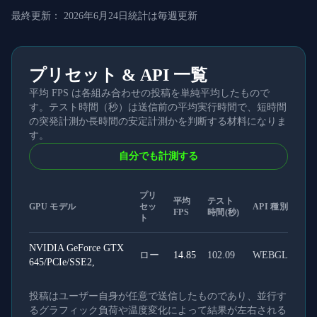
最終更新：
2026年6月24日
統計は毎週更新
プリセット & API 一覧
平均 FPS は各組み合わせの投稿を単純平均したもので
す。テスト時間（秒）は送信前の平均実行時間で、短時間
の突発計測か長時間の安定計測かを判断する材料になりま
す。
自分でも計測する
プリ
平均
テスト
GPU モデル
セッ
API 種別
FPS
時間(秒)
ト
NVIDIA GeForce GTX
ロー
14.85
102.09
WEBGL
645/PCIe/SSE2,
投稿はユーザー自身が任意で送信したものであり、並行す
るグラフィック負荷や温度変化によって結果が左右される