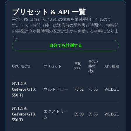
プリセット & API 一覧
平均 FPS は各組み合わせの投稿を単純平均したもので
す。テスト時間（秒）は送信前の平均実行時間で、短時間
の突発計測か長時間の安定計測かを判断する材料になりま
す。
自分でも計測する
テスト
平均
GPU モデル
プリセット
時間
API 種別
FPS
(秒)
NVIDIA
GeForce GTX
ウルトラロー
75.32
78.86
WEBGL
550 Ti
NVIDIA
エクストリー
GeForce GTX
59.99
59.83
WEBGL
ム
550 Ti