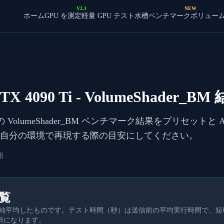
V2.1
NEW
ホーム
GPU を測定
軽量 GPU テスト
水槽ベンチマーク
ボリュー
TX 4090 Ti
- VolumeShader_BM
の VolumeShader_BM ベンチマーク結果をプリセット
し、自分の環境で再現する際の目安にしてください。
新
一覧
を単純平均したものです。テスト時間（秒）は送信前の平均実行時間で、
料になります。