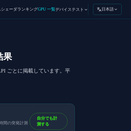
ムシェーダ
ランキング
GPU 一覧
日本語
デバイステスト
 結果
と API ごとに掲載しています。平
自分でも計
短時間の突発計測
測する