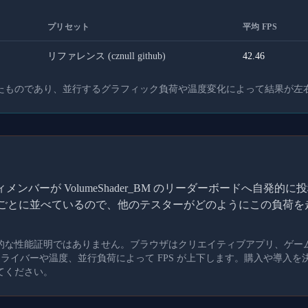
プリセット
平均 FPS
リファレンス (cznull github)
42.46
たものであり、並行するグラフィック負荷や温度変化によって結果が左
ンバーが VolumeShader_BM のリーダーボードへ自発
I ごとに並べているので、他のテスターがどのようにこの負荷
的な性能証明ではありません。ブラウザはクリエイティブアプリ、ゲー
、ドライバーや温度、並行負荷によって FPS が上下します。購入や導入
てください。