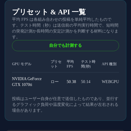
プリセット & API 一覧
平均 FPS は各組み合わせの投稿を単純平均したもので
す。テスト時間（秒）は送信前の平均実行時間で、短時間
の突発計測か長時間の安定計測かを判断する材料になりま
す。
自分でも計測する
プリセ
平均
テスト時
GPU モデル
API 種別
ット
FPS
間(秒)
NVIDIA GeForce
ロー
50.38
50.14
WEBGPU
GTX 1070ti
投稿はユーザー自身が任意で送信したものであり、並行す
るグラフィック負荷や温度変化によって結果が左右される
場合があります。