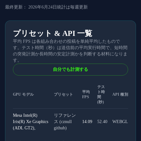
最終更新：
2026年6月24日
統計は毎週更新
プリセット & API 一覧
平均 FPS は各組み合わせの投稿を単純平均したもので
す。テスト時間（秒）は送信前の平均実行時間で、短時間
の突発計測か長時間の安定計測かを判断する材料になりま
す。
自分でも計測する
テス
平均
ト時
GPU モデル
プリセット
API 種別
FPS
間
(秒)
Mesa Intel(R)
リファレン
Iris(R) Xe Graphics
ス (cznull
14.09
52.40
WEBGL
(ADL GT2),
github)