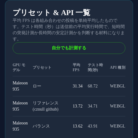
プリセット & API 一覧
平均 FPS は各組み合わせの投稿を単純平均したもので
す。テスト時間（秒）は送信前の平均実行時間で、短時間
の突発計測か長時間の安定計測かを判断する材料になりま
す。
自分でも計測する
GPU モ
平均
テスト時
プリセット
API 種別
デル
FPS
間(秒)
Maleoon
ロー
31.34
68.72
WEBGL
935
Maleoon
リファレンス
13.72
34.71
WEBGL
935
(cznull github)
Maleoon
バランス
13.62
43.91
WEBGL
935