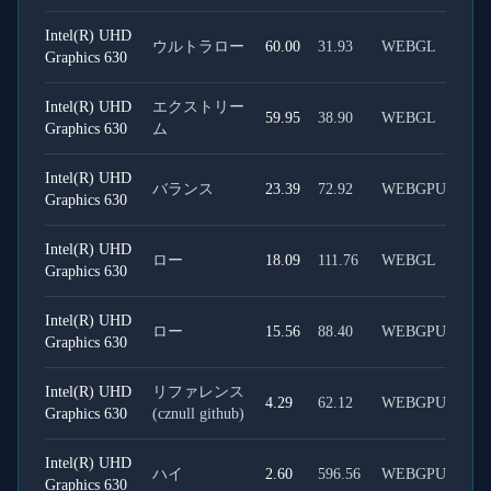
Intel(R) UHD
ウルトラロー
60.00
31.93
WEBGL
Graphics 630
Intel(R) UHD
エクストリー
59.95
38.90
WEBGL
Graphics 630
ム
Intel(R) UHD
バランス
23.39
72.92
WEBGPU
Graphics 630
Intel(R) UHD
ロー
18.09
111.76
WEBGL
Graphics 630
Intel(R) UHD
ロー
15.56
88.40
WEBGPU
Graphics 630
Intel(R) UHD
リファレンス
4.29
62.12
WEBGPU
Graphics 630
(cznull github)
Intel(R) UHD
ハイ
2.60
596.56
WEBGPU
Graphics 630