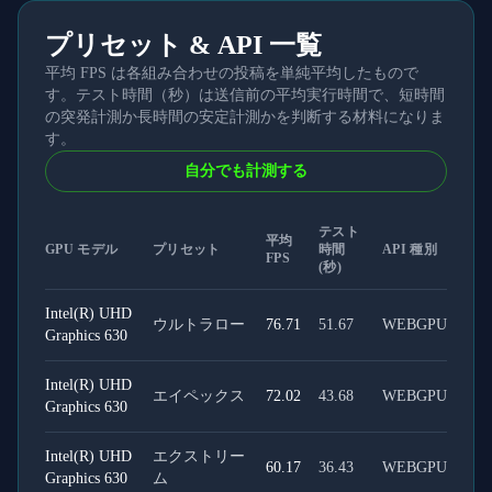
プリセット & API 一覧
平均 FPS は各組み合わせの投稿を単純平均したもので
す。テスト時間（秒）は送信前の平均実行時間で、短時間
の突発計測か長時間の安定計測かを判断する材料になりま
す。
自分でも計測する
テスト
平均
GPU モデル
プリセット
時間
API 種別
FPS
(秒)
Intel(R) UHD
ウルトラロー
76.71
51.67
WEBGPU
Graphics 630
Intel(R) UHD
エイペックス
72.02
43.68
WEBGPU
Graphics 630
Intel(R) UHD
エクストリー
60.17
36.43
WEBGPU
Graphics 630
ム