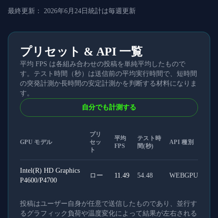
最終更新：
2026年6月24日
統計は毎週更新
プリセット & API 一覧
平均 FPS は各組み合わせの投稿を単純平均したもので
す。テスト時間（秒）は送信前の平均実行時間で、短時間
の突発計測か長時間の安定計測かを判断する材料になりま
す。
自分でも計測する
プリ
平均
テスト時
GPU モデル
セッ
API 種別
FPS
間(秒)
ト
Intel(R) HD Graphics
ロー
11.49
54.48
WEBGPU
P4600/P4700
投稿はユーザー自身が任意で送信したものであり、並行す
るグラフィック負荷や温度変化によって結果が左右される