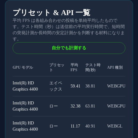
プリセット & API 一覧
平均 FPS は各組み合わせの投稿を単純平均したもので
す。テスト時間（秒）は送信前の平均実行時間で、短時間
の突発計測か長時間の安定計測かを判断する材料になりま
す。
自分でも計測する
プリセッ
平均
テスト時
GPU モデル
API 種別
ト
FPS
間(秒)
Intel(R) HD
エイペ
59.41
38.81
WEBGPU
Graphics 4400
ックス
Intel(R) HD
ロー
32.38
63.81
WEBGPU
Graphics 4400
Intel(R) HD
ロー
11.17
40.91
WEBGL
Graphics 4400