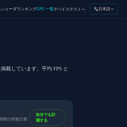
ムシェーダ
ランキング
GPU 一覧
日本語
デバイステスト
とに掲載しています。平均 FPS と
自分でも計
短時間の突発計測
測する