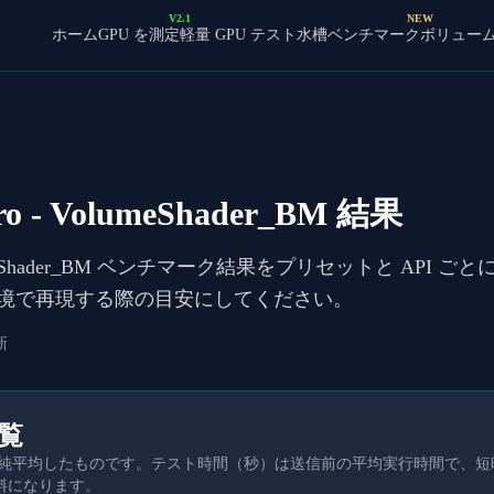
V2.1
NEW
ホーム
GPU を測定
軽量 GPU テスト
水槽ベンチマーク
ボリュー
ro
- VolumeShader_BM 結果
meShader_BM ベンチマーク結果をプリセットと API ご
境で再現する際の目安にしてください。
新
一覧
を単純平均したものです。テスト時間（秒）は送信前の平均実行時間で、
料になります。