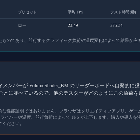
プリセット
平均 FPS
テスト時間(秒)
ロー
23.49
275.34
たものであり、並行するグラフィック負荷や温度変化によって結果が左
ンバーが VolumeShader_BM のリーダーボードへ自発
I ごとに並べているので、他のテスターがどのようにこの負荷
的な性能証明ではありません。ブラウザはクリエイティブアプリ、ゲー
、ドライバーや温度、並行負荷によって FPS が上下します。購入や導入
てください。