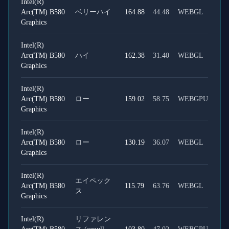
Intel(R)
Arc(TM) B580
ベリーハイ
164.88
44.48
WEBGL
Graphics
Intel(R)
Arc(TM) B580
ハイ
162.38
31.40
WEBGL
Graphics
Intel(R)
Arc(TM) B580
ロー
159.02
58.75
WEBGPU
Graphics
Intel(R)
Arc(TM) B580
ロー
130.19
36.07
WEBGL
Graphics
Intel(R)
エイペック
Arc(TM) B580
115.79
63.76
WEBGL
ス
Graphics
Intel(R)
リファレン