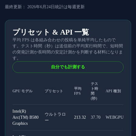
最終更新：
2026年6月24日
統計は毎週更新
プリセット & API 一覧
平均 FPS は各組み合わせの投稿を単純平均したもので
す。テスト時間（秒）は送信前の平均実行時間で、短時間
の突発計測か長時間の安定計測かを判断する材料になりま
す。
自分でも計測する
テス
平均
ト時
GPU モデル
プリセット
API 種別
FPS
間
(秒)
Intel(R)
ウルトラロ
Arc(TM) B580
213.32
37.70
WEBGPU
ー
Graphics