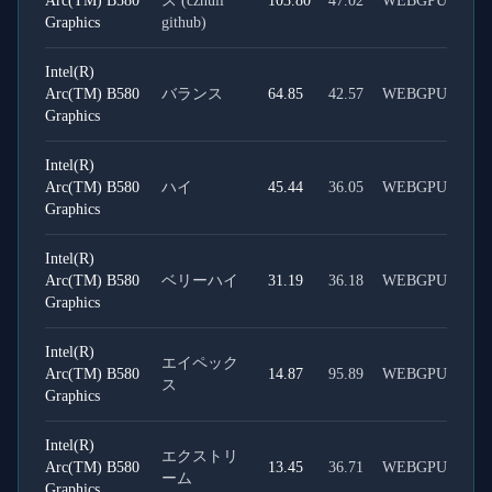
Arc(TM) B580
ス (cznull
103.80
47.02
WEBGPU
Graphics
github)
Intel(R)
Arc(TM) B580
バランス
64.85
42.57
WEBGPU
Graphics
Intel(R)
Arc(TM) B580
ハイ
45.44
36.05
WEBGPU
Graphics
Intel(R)
Arc(TM) B580
ベリーハイ
31.19
36.18
WEBGPU
Graphics
Intel(R)
エイペック
Arc(TM) B580
14.87
95.89
WEBGPU
ス
Graphics
Intel(R)
エクストリ
Arc(TM) B580
13.45
36.71
WEBGPU
ーム
Graphics