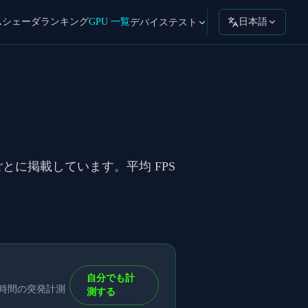
ムシェーダ
ランキング
GPU 一覧
日本語
デバイステスト
I ごとに掲載しています。平均 FPS
自分でも計
短時間の突発計測
測する