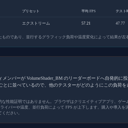
プリセット
平均 FPS
テスト時
エクストリーム
57.21
47.77
たものであり、並行するグラフィック負荷や温度変化によって結果が左
ンバーが VolumeShader_BM のリーダーボードへ自発
I ごとに並べているので、他のテスターがどのようにこの負荷
的な性能証明ではありません。ブラウザはクリエイティブアプリ、ゲー
、ドライバーや温度、並行負荷によって FPS が上下します。購入や導入
てください。