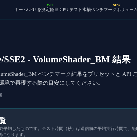
V2.1
NEW
ホーム
GPU を測定
軽量 GPU テスト
水槽ベンチマーク
ボリュー
e/SSE2
- VolumeShader_BM 結果
olumeShader_BM ベンチマーク結果をプリセットと AP
環境で再現する際の目安にしてください。
新
一覧
を単純平均したものです。テスト時間（秒）は送信前の平均実行時間で、
料になります。