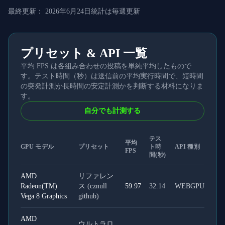
最終更新：
2026年6月24日
統計は毎週更新
プリセット & API 一覧
平均 FPS は各組み合わせの投稿を単純平均したもので
す。テスト時間（秒）は送信前の平均実行時間で、短時間
の突発計測か長時間の安定計測かを判断する材料になりま
す。
自分でも計測する
テス
平均
GPU モデル
プリセット
ト時
API 種別
FPS
間(秒)
AMD
リファレン
Radeon(TM)
ス (cznull
59.97
32.14
WEBGPU
Vega 8 Graphics
github)
AMD
ウルトラロ