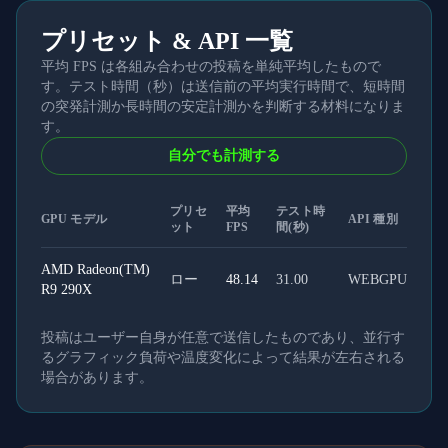
プリセット & API 一覧
平均 FPS は各組み合わせの投稿を単純平均したもので
す。テスト時間（秒）は送信前の平均実行時間で、短時間
の突発計測か長時間の安定計測かを判断する材料になりま
す。
自分でも計測する
プリセ
平均
テスト時
GPU モデル
API 種別
ット
FPS
間(秒)
AMD Radeon(TM)
ロー
48.14
31.00
WEBGPU
R9 290X
投稿はユーザー自身が任意で送信したものであり、並行す
るグラフィック負荷や温度変化によって結果が左右される
場合があります。