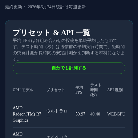
最終更新：
2026年6月24日
統計は毎週更新
プリセット & API 一覧
平均 FPS は各組み合わせの投稿を単純平均したもので
す。テスト時間（秒）は送信前の平均実行時間で、短時間
の突発計測か長時間の安定計測かを判断する材料になりま
す。
自分でも計測する
テスト
平均
GPU モデル
プリセット
時間
API 種別
FPS
(秒)
AMD
ウルトラロ
Radeon(TM) R7
59.97
40.40
WEBGPU
ー
Graphics
AMD
エイペック