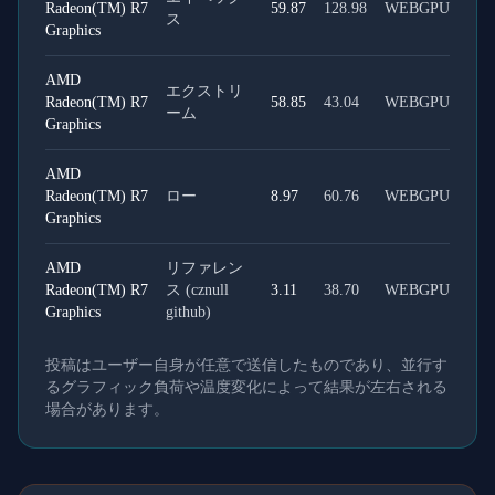
Radeon(TM) R7
59.87
128.98
WEBGPU
ス
Graphics
AMD
エクストリ
Radeon(TM) R7
58.85
43.04
WEBGPU
ーム
Graphics
AMD
Radeon(TM) R7
ロー
8.97
60.76
WEBGPU
Graphics
AMD
リファレン
Radeon(TM) R7
ス (cznull
3.11
38.70
WEBGPU
Graphics
github)
投稿はユーザー自身が任意で送信したものであり、並行す
るグラフィック負荷や温度変化によって結果が左右される
場合があります。