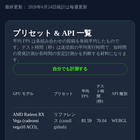
最終更新：
2026年6月24日
統計は毎週更新
プリセット & API 一覧
平均 FPS は各組み合わせの投稿を単純平均したもので
す。テスト時間（秒）は送信前の平均実行時間で、短時間
の突発計測か長時間の安定計測かを判断する材料になりま
す。
自分でも計測する
テス
平均
ト時
GPU モデル
プリセット
API 種別
FPS
間
(秒)
AMD Radeon RX
リファレン
Vega (radeonsi
ス (cznull
81.59
70.04
WEBGL
vega10 ACO),
github)