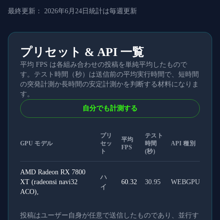
最終更新：
2026年6月24日
統計は毎週更新
プリセット & API 一覧
平均 FPS は各組み合わせの投稿を単純平均したもので
す。テスト時間（秒）は送信前の平均実行時間で、短時間
の突発計測か長時間の安定計測かを判断する材料になりま
す。
自分でも計測する
プリ
テスト
平均
GPU モデル
セッ
時間
API 種別
FPS
ト
(秒)
AMD Radeon RX 7800
ハ
XT (radeonsi navi32
60.32
30.95
WEBGPU
イ
ACO),
投稿はユーザー自身が任意で送信したものであり、並行す