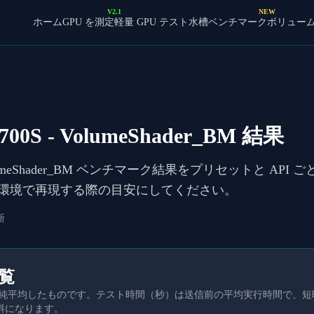
V2.1
NEW
ホーム
GPU を測定
軽量 GPU テスト
水槽ベンチマーク
ボリュー
700S
- VolumeShader_BM 結果
lumeShader_BM ベンチマーク結果をプリセットと API
環境で再現する際の目安にしてください。
新
一覧
を単純平均したものです。テスト時間（秒）は送信前の平均実行時間で、
料になります。