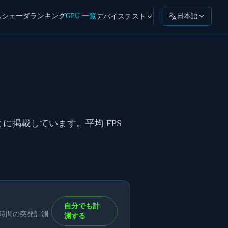
ムシェーダ
ランキング
GPU 一覧
日本語
デバイステスト
 ごとに掲載しています。平均 FPS
自分でも計
短時間の突発計測
測する