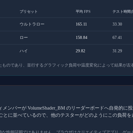
プリセット
平均 FPS
テスト時間(
ウルトラロー
165.11
33.30
ロー
158.84
67.41
ハイ
29.82
31.29
たものであり、並行するグラフィック負荷や温度変化によって結果が左
ンバーが VolumeShader_BM のリーダーボードへ自発
I ごとに並べているので、他のテスターがどのようにこの負荷
的な性能証明ではありません。ブラウザはクリエイティブアプリ、ゲー