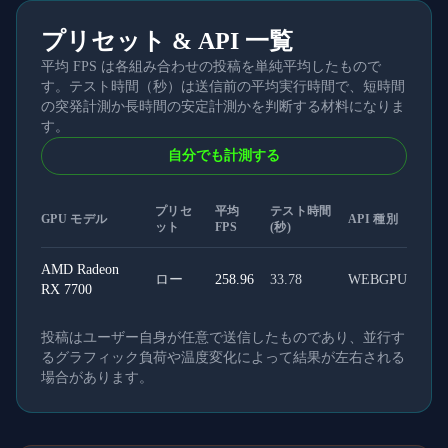
プリセット & API 一覧
平均 FPS は各組み合わせの投稿を単純平均したもので
す。テスト時間（秒）は送信前の平均実行時間で、短時間
の突発計測か長時間の安定計測かを判断する材料になりま
す。
自分でも計測する
プリセ
平均
テスト時間
GPU モデル
API 種別
ット
FPS
(秒)
AMD Radeon
ロー
258.96
33.78
WEBGPU
RX 7700
投稿はユーザー自身が任意で送信したものであり、並行す
るグラフィック負荷や温度変化によって結果が左右される
場合があります。