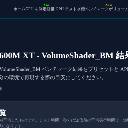
V2.1
NEW
ホーム
GPU を測定
軽量 GPU テスト
水槽ベンチマーク
ボリュー
7600M XT
- VolumeShader_BM 結
VolumeShader_BM ベンチマーク結果をプリセットと
自分の環境で再現する際の目安にしてください。
新
一覧
を単純平均したものです。テスト時間（秒）は送信前の平均実行時間で、
料になります。