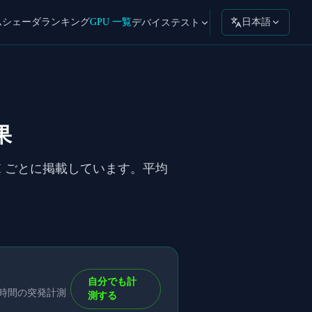
ムシェーダ
ランキング
GPU 一覧
日本語
デバイステスト
果
 API ごとに掲載しています。平均
自分でも計
短時間の突発計測
測する