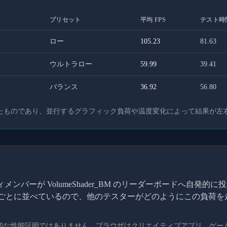
プリセット
平均 FPS
テスト時間
ロー
105.23
81.63
ウルトラロー
59.99
39.41
バランス
36.92
56.80
たものであり、並行するグラフィック負荷や温度変化によって結果が左
ンバーが VolumeShader_BM のリーダーボードへ自発
I ごとに並べているので、他のテスターがどのようにこの負荷
的な性能証明ではありません。ブラウザはクリエイティブアプリ、ゲー