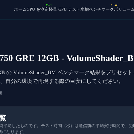
V2.1
NEW
ホーム
GPU を測定
軽量 GPU テスト
水槽ベンチマーク
ボリュー
750 GRE 12GB
- VolumeShader
GB
の VolumeShader_BM ベンチマーク結果をプリセ
較し、自分の環境で再現する際の目安にしてください。
新
一覧
を単純平均したものです。テスト時間（秒）は送信前の平均実行時間で、
料になります。