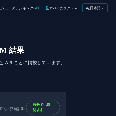
ムシェーダ
ランキング
GPU 一覧
日本語
デバイステスト
_BM 結果
ットと API ごとに掲載しています。
自分でも計
短時間の突発計測
測する