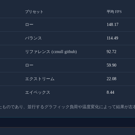
プリセット
平均 FPS
ロー
148.17
バランス
114.49
リファレンス (cznull github)
92.72
ロー
59.90
エクストリーム
22.08
エイペックス
8.44
たものであり、並行するグラフィック負荷や温度変化によって結果が左