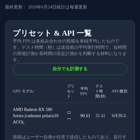
最終更新：
2026年6月24日
統計は毎週更新
プリセット & API 一覧
平均 FPS は各組み合わせの投稿を単純平均したもので
す。テスト時間（秒）は送信前の平均実行時間で、短時間
の突発計測か長時間の安定計測かを判断する材料になりま
す。
自分でも計測する
プリ
テス
平均
GPU モデル
セッ
ト時
API 種別
FPS
ト
間(秒)
AMD Radeon RX 580
ロ
Series (radeonsi polaris10
90.61
35.41
WEBGL
ー
ACO),
投稿はユーザー自身が任意で送信したものであり、並行す